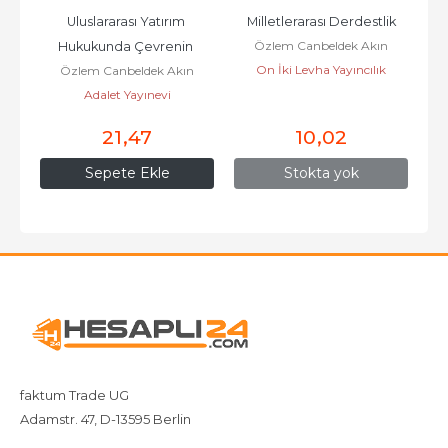
Uluslararası Yatırım 
Milletlerarası Derdestlik
Özlem Canbeldek Akın
Hukukunda Çevrenin 
On İki Levha Yayıncılık
Özlem Canbeldek Akın
Korunması
Adalet Yayınevi
21
,47
10
,02
Sepete Ekle
Stokta yok
faktum Trade UG
Adamstr. 47, D-13595 Berlin
+4917642080719
4917642080719