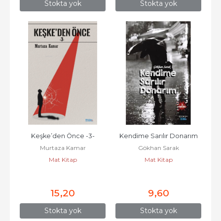
Stokta yok
Stokta yok
Keşke’den Önce -3-
Kendime Sarılır Donarım
Murtaza Kamar
Gökhan Sarak
Mat Kitap
Mat Kitap
15
,20
9
,60
Stokta yok
Stokta yok