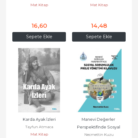
Mat Kitap
Mat Kitap
16
,60
14
,48
Sepete Ekle
Sepete Ekle
Karda Ayak İzleri
Manevi Değerler 
Tayfun Atmaca
Perspektifinde Sosyal 
Mat Kitap
Necmettin Kuzu
Sorumluluk Proje Yönetimi 