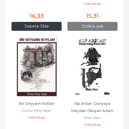
Mat Kitap
Kılavuzu
16
,33
15
,31
Sepete Ekle
Stokta yok
Bir Seyyarın Notları
Alp Arslan ;Dünyaya 
Öznur Ateş Yaşar
Meydan Okuyan Adam
Mat Kitap
İlhan Akın
Mat Kitap