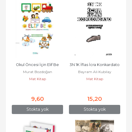
Okul Öncesi İçin Elif Be
3N 1K İflas İcra Konkardato
Murat Bozdoğan
Bayram Ali Kubilay
Mat Kitap
Mat Kitap
9
,60
15
,20
Stokta yok
Stokta yok