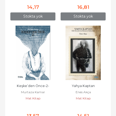
14
,17
16
,81
Stokta yok
Stokta yok
Keşke’den Önce-2-
Yahya Kaptan
Murtaza Kamar
Enes Akça
Mat Kitap
Mat Kitap
13
,57
14
,51