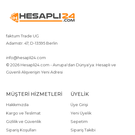
faktum Trade UG
Adamstr. 47, D-13595 Berlin
+4917642080719
4917642080719
info@hesapli24.com
© 2026 Hesapli24.com - Avrupa'dan Dünya'ya: Hesaplı ve
Güvenli Alışverişin Yeni Adresi
MÜŞTERI HIZMETLERI
ÜYELIK
Hakkımızda
Üye Girişi
Kargo ve Teslimat
Yeni Üyelik
Gizlilik ve Güvenlik
Sepetim
Sipariş Koşulları
Sipariş Takibi