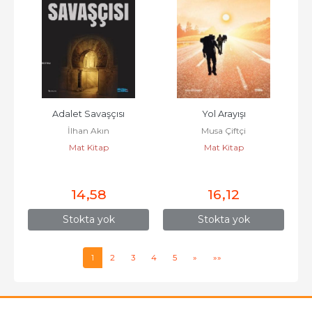
Adalet Savaşçısı
Yol Arayışı
İlhan Akın
Musa Çiftçi
Mat Kitap
Mat Kitap
14
,58
16
,12
Stokta yok
Stokta yok
1
2
3
4
5
»
»»