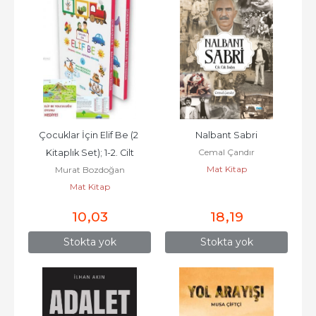
Çocuklar İçin Elif Be (2 
Nalbant Sabri
Cemal Çandır
Kitaplık Set); 1-2. Cilt
Mat Kitap
Murat Bozdoğan
Mat Kitap
10
,03
18
,19
Stokta yok
Stokta yok