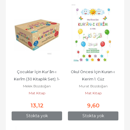
Çocuklar İçin Kur'ân-ı 
Okul Öncesi İçin Kuran-ı 
Kerîm (30 Kitaplık Set); 1-
Kerim 1. Cüz
Melek Bozdoğan
Murat Bozdoğan
30. Cüzler
Mat Kitap
Mat Kitap
13
,12
9
,60
Stokta yok
Stokta yok