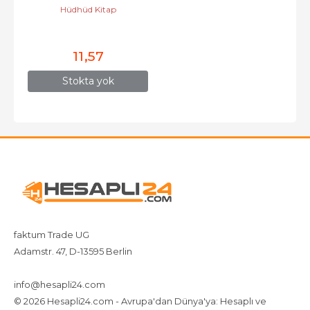
Hüdhüd Kitap
11
,57
Stokta yok
faktum Trade UG
Adamstr. 47, D-13595 Berlin
+4917642080719
4917642080719
info@hesapli24.com
© 2026 Hesapli24.com - Avrupa'dan Dünya'ya: Hesaplı ve