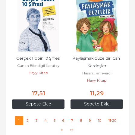
Gerçek Tıbbın 10 Şifresi
Paylaşmak Güzeldir; Can 
Canan Efendigil Karatay
Kardeşler
Hayy Kitap
Hasan Tanrıverdi
Hayy Kitap
17
,51
11
,29
Sepete Ekle
Sepete Ekle
1
2
3
4
5
6
7
8
9
10
11-20
»
»»