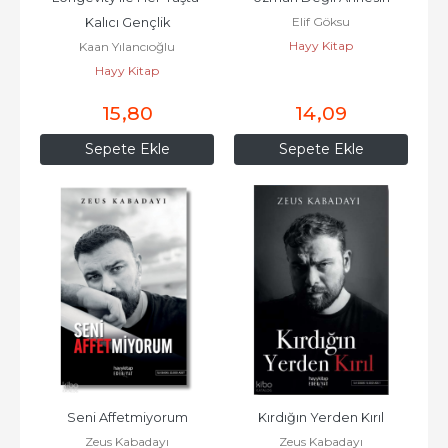
Elif Göksu
Kalıcı Gençlik
Hayy Kitap
Kaan Yılancıoğlu
Hayy Kitap
15
,80
14
,09
Sepete Ekle
Sepete Ekle
Seni Affetmiyorum
Kırdığın Yerden Kırıl
Zeus Kabadayı
Zeus Kabadayı