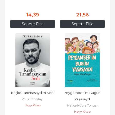
14
,39
21
,56
Sepete Ekle
Sepete Ekle
Keşke Tanımasaydım Seni
Peygamber’im Bugün 
Zeus Kabadayı
Yaşasaydı
Hayy Kitap
Hatice Kübra Tongar
Hayy Kitap