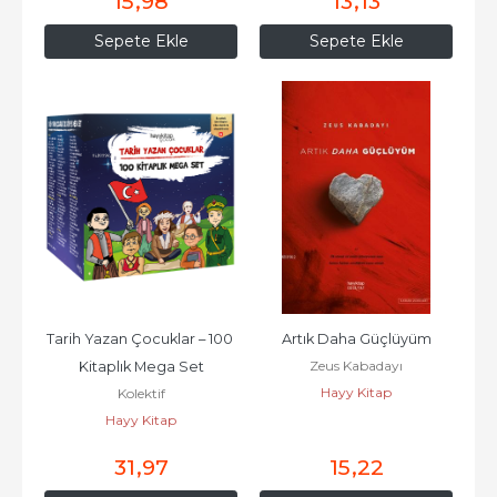
15
,98
13
,13
Sepete Ekle
Sepete Ekle
Tarih Yazan Çocuklar – 100 
Artık Daha Güçlüyüm
Zeus Kabadayı
Kitaplık Mega Set
Hayy Kitap
Kolektif
Hayy Kitap
31
,97
15
,22