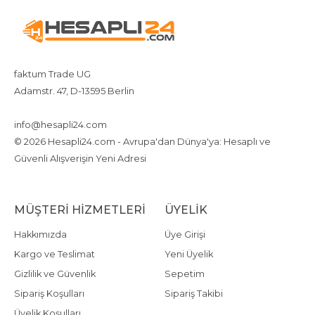
faktum Trade UG
Adamstr. 47, D-13595 Berlin
+4917642080719
4917642080719
info@hesapli24.com
© 2026 Hesapli24.com - Avrupa'dan Dünya'ya: Hesaplı ve
Güvenli Alışverişin Yeni Adresi
MÜŞTERI HIZMETLERI
ÜYELIK
Hakkımızda
Üye Girişi
Kargo ve Teslimat
Yeni Üyelik
Gizlilik ve Güvenlik
Sepetim
Sipariş Koşulları
Sipariş Takibi
Üyelik Koşulları