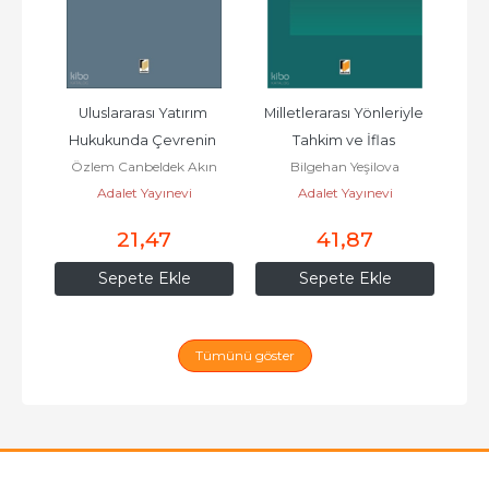
inin 
Uluslararası Yatırım 
Milletlerarası Yönleriyle 
650
dan 
Hukukunda Çevrenin 
Tahkim ve İflas 
Ko
Özlem Canbeldek Akın
Bilgehan Yeşilova
Korunması
(Ciltli);Açılan İflasın 
Adalet Yayınevi
Adalet Yayınevi
Tahkim...
21
,47
41
,87
Sepete Ekle
Sepete Ekle
Tümünü göster