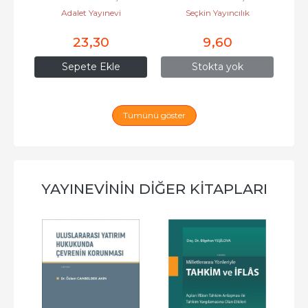
Adalet Yayınevi
Seçkin Yayıncılık
On
23
,30
9
,60
Sepete Ekle
Stokta yok
Tümünü göster
YAYINEVININ DIĞER KITAPLARI