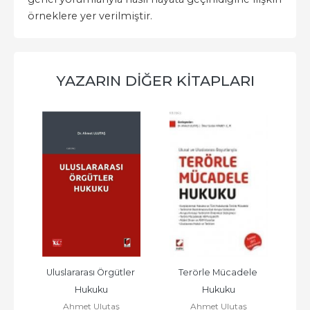
örneklere yer verilmiştir.
YAZARIN DIĞER KITAPLARI
r 
Uluslararası Örgütler 
Terörle Mücadele 
Ul
Hukuku
Hukuku
Boy
Ahmet Ulutaş
Ahmet Ulutaş