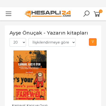
0
Ayşe Önuçak - Yazarın kitapları
Karnaval, Kaos ve Oyun 