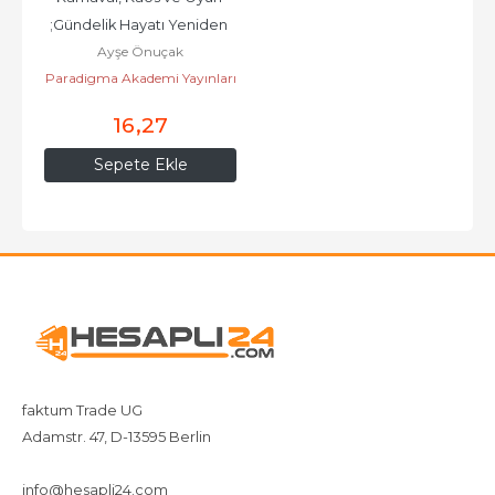
;Gündelik Hayatı Yeniden 
Ayşe Önuçak
Ele Geçirme ve Sanatın...
Paradigma Akademi Yayınları
16
,27
Sepete Ekle
faktum Trade UG
Adamstr. 47, D-13595 Berlin
+4917642080719
4917642080719
info@hesapli24.com