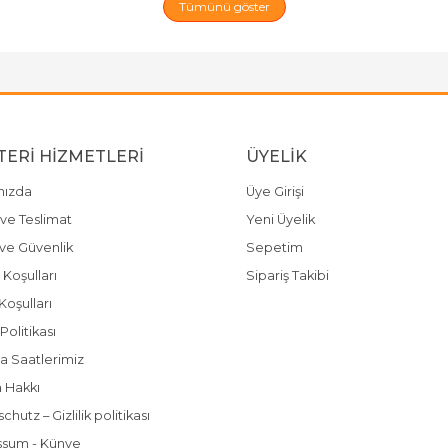
Tümünü göster
ERI HIZMETLERI
ÜYELIK
mızda
Üye Girişi
ve Teslimat
Yeni Üyelik
k ve Güvenlik
Sepetim
 Koşulları
Sipariş Takibi
Koşulları
olitikası
a Saatlerimiz
 Hakkı
hutz – Gizlilik politikası
ssum - Künye