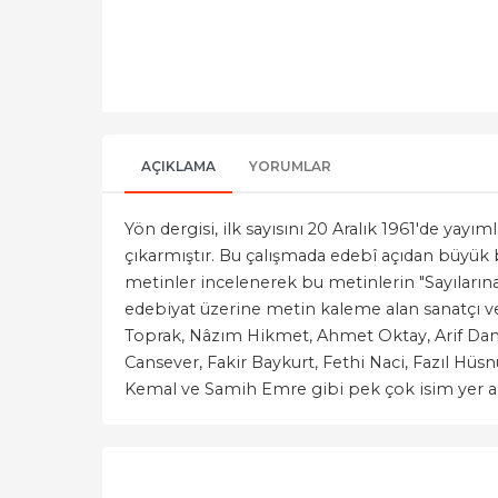
AÇIKLAMA
YORUMLAR
Yön dergisi, ilk sayısını 20 Aralık 1961'de yay
çıkarmıştır. Bu çalışmada edebî açıdan büyük bi
metinler incelenerek bu metinlerin "Sayılarına 
edebiyat üzerine metin kaleme alan sanatçı ve
Toprak, Nâzım Hikmet, Ahmet Oktay, Arif Damar
Cansever, Fakir Baykurt, Fethi Naci, Fazıl Hüs
Kemal ve Samih Emre gibi pek çok isim yer a