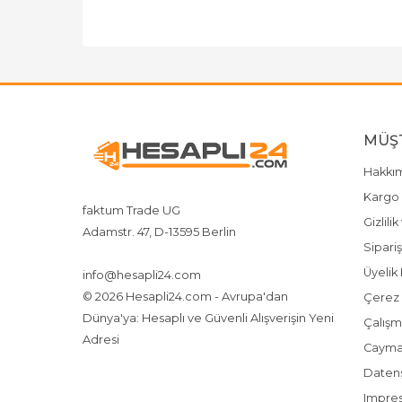
MÜŞT
Hakkı
Kargo 
faktum Trade UG
Gizlili
Adamstr. 47, D-13595 Berlin
Sipariş
+4917642080719
4917642080719
Üyelik 
info@hesapli24.com
© 2026 Hesapli24.com - Avrupa'dan
Çerez P
Dünya'ya: Hesaplı ve Güvenli Alışverişin Yeni
Çalışm
Adresi
Cayma
Datensc
Impre