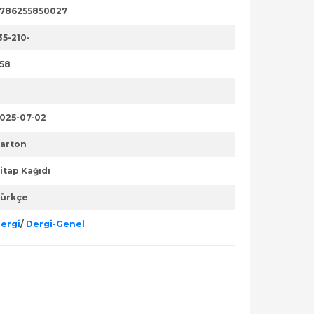
786255850027
35-210-
58
025-07-02
arton
itap Kağıdı
ürkçe
ergi
/
Dergi-Genel