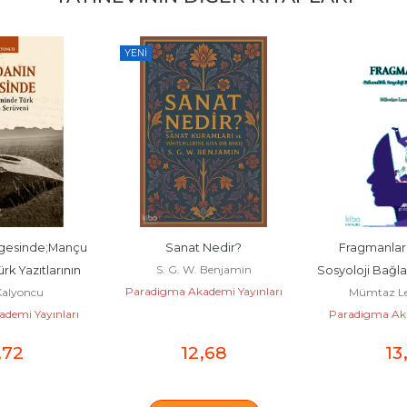
YENI
gesinde;Mançu 
Sanat Nedir?
Fragmanlar;P
S. G. W. Benjamin
 Yazıtlarının 
Sosyoloji Bağla
Paradigma Akademi Yayınları
alyoncu
Mümtaz Le
veni
demi Yayınları
Paradigma Aka
,72
12
,68
13