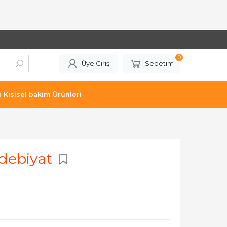
0
Üye Girişi
Sepetim
a Kisisel bakim Ürünleri
Edebiyat