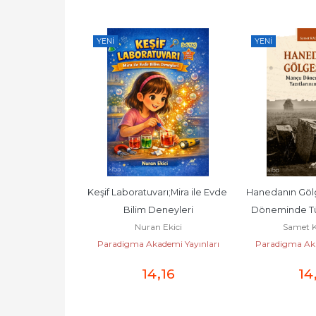
YENI
YENI
aştırma Yöntem 
Keşif Laboratuvarı;Mira ile Evde 
Hanedanın Göl
nikleri
Bilim Deneyleri
Döneminde Türk
Gürbüz
Nuran Ekici
Samet K
Serü
demi Yayınları
Paradigma Akademi Yayınları
Paradigma Aka
,13
14
,16
14