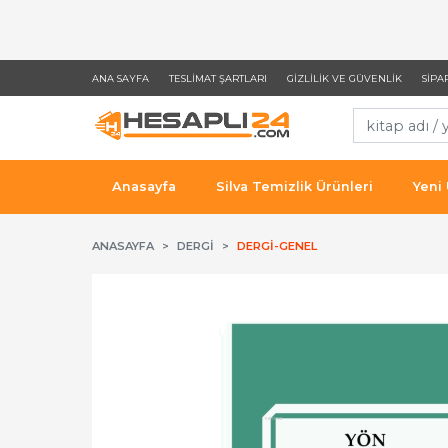
ANA SAYFA
TESLIMAT ŞARTLARI
GIZLILIK VE GÜVENLIK
SIPA
Anasayfa
Silva Temizlik Ürünleri
Yeni
ANASAYFA
DERGI
DERGI-GENEL