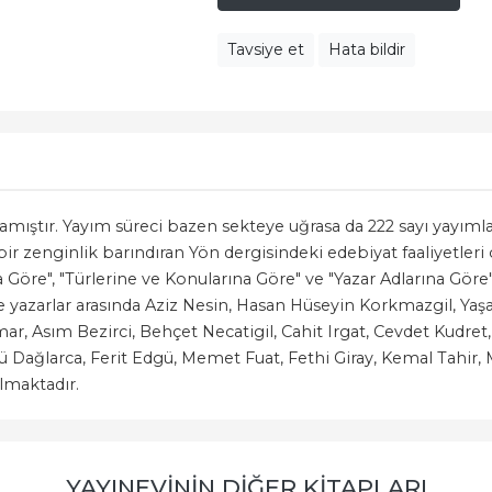
Tavsiye et
Hata bildir
ımlamıştır. Yayım süreci bazen sekteye uğrasa da 222 sayı yayım
r zenginlik barındıran Yön dergisindeki edebiyat faaliyetleri 
Göre", "Türlerine ve Konularına Göre" ve "Yazar Adlarına Göre" 
 yazarlar arasında Aziz Nesin, Hasan Hüseyin Korkmazgil, Yaşa
, Asım Bezirci, Behçet Necatigil, Cahit Irgat, Cevdet Kudret
nü Dağlarca, Ferit Edgü, Memet Fuat, Fethi Giray, Kemal Tahir
lmaktadır.
YAYINEVININ DIĞER KITAPLARI