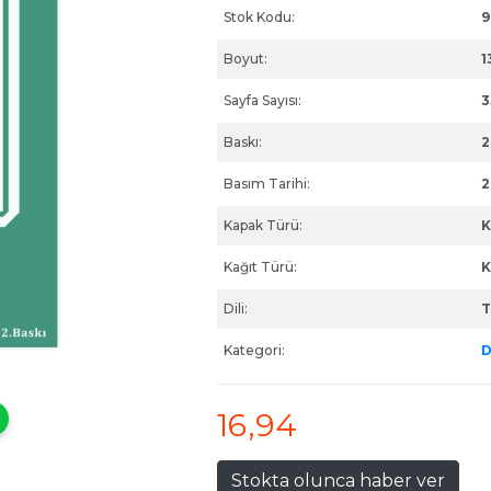
Stok Kodu:
9
Boyut:
1
Sayfa Sayısı:
3
Baskı:
2
Basım Tarihi:
2
Kapak Türü:
K
Kağıt Türü:
K
Dili:
T
Kategori:
D
16
,94
Stokta olunca haber ver