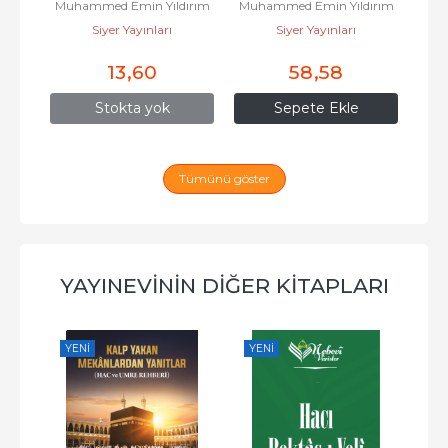
ırım
Muhammed Emin Yıldırım
Muhammed Emin Yıldırım
Muh
Örnekleri; 82 İl 82 
Siyer Yayınları
Siyer Yayınları
Sahabi...
13
,60
58
,58
Stokta yok
Sepete Ekle
Tümünü göster
YAYINEVININ DIĞER KITAPLARI
YENI
YENI
YE