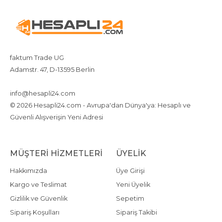
faktum Trade UG
Adamstr. 47, D-13595 Berlin
+4917642080719
4917642080719
info@hesapli24.com
© 2026 Hesapli24.com - Avrupa'dan Dünya'ya: Hesaplı ve
Güvenli Alışverişin Yeni Adresi
MÜŞTERI HIZMETLERI
ÜYELIK
Hakkımızda
Üye Girişi
Kargo ve Teslimat
Yeni Üyelik
Gizlilik ve Güvenlik
Sepetim
Sipariş Koşulları
Sipariş Takibi