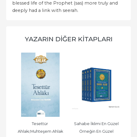
blessed life of the Prophet (sas) more truly and
deeply had a link with seerah.
YAZARIN DIĞER KITAPLARI
 
Tesettür 
Sahabe İklimi En Güzel 
H
t)
Ahlakı;Muhteşem Ahlak
Örneğin En Güzel 
Ha