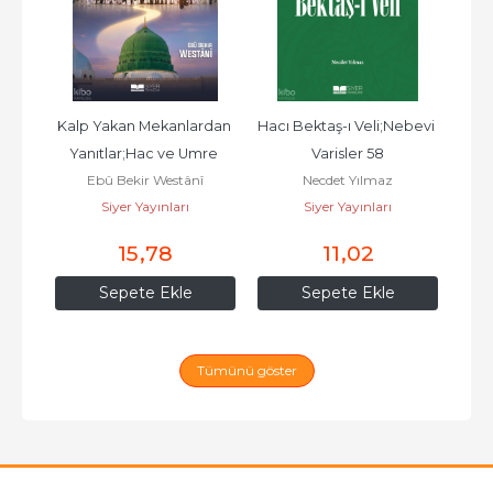
Kalp Yakan Mekanlardan 
Hacı Bektaş-ı Veli;Nebevi 
İ
r 73
Yanıtlar;Hac ve Umre 
Varisler 58
Cüv
Ebû Bekir Westânî
Necdet Yılmaz
Rehberi
Siyer Yayınları
Siyer Yayınları
15
,78
11
,02
Sepete Ekle
Sepete Ekle
Tümünü göster