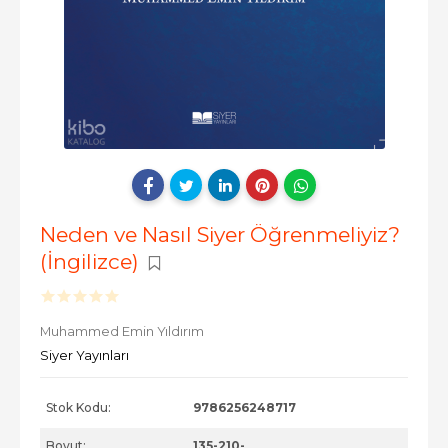
Neden ve Nasıl Siyer Öğrenmeliyiz?
(İngilizce)
Muhammed Emin Yıldırım
Siyer Yayınları
Stok Kodu:
9786256248717
Boyut:
135-210-