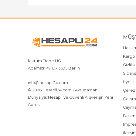
MÜŞT
Hakkı
Kargo 
faktum Trade UG
Gizlili
Adamstr. 47, D-13595 Berlin
Sipariş
+4917642080719
4917642080719
Üyelik 
info@hesapli24.com
© 2026 Hesapli24.com - Avrupa'dan
Çerez P
Dünya'ya: Hesaplı ve Güvenli Alışverişin Yeni
Çalışm
Adresi
Cayma
Datensc
Impre
İletişi