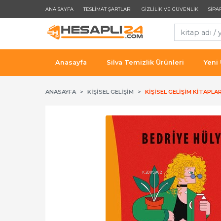
ANA SAYFA
TESLIMAT ŞARTLARI
GIZLILIK VE GÜVENLIK
SIPA
Anasayfa
Silva Temizlik Ürünleri
Yeni
ANASAYFA
KIŞISEL GELIŞIM
KIŞISEL GELIŞIM KITAPLAR