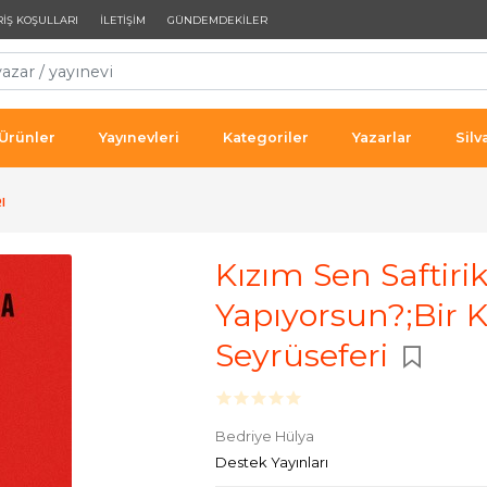
RIŞ KOŞULLARI
İLETIŞIM
GÜNDEMDEKILER
 Ürünler
Yayınevleri
Kategoriler
Yazarlar
Silv
I
Kızım Sen Saftirik
Yapıyorsun?;Bir K
Seyrüseferi
Bedriye Hülya
Destek Yayınları