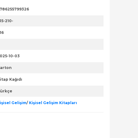
786255799326
35-210-
16
025-10-03
arton
itap Kağıdı
ürkçe
işisel Gelişim
/
Kişisel Gelişim Kitapları