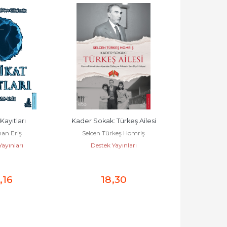
Kayıtları
Kader Sokak: Türkeş Ailesi
Konuşulma
han Eriş
Selcen Türkeş Homriş
Söylenecek Hi
ayınları
Destek Yayınları
Sezgin 
Değ
Destek Y
,16
18
,30
16