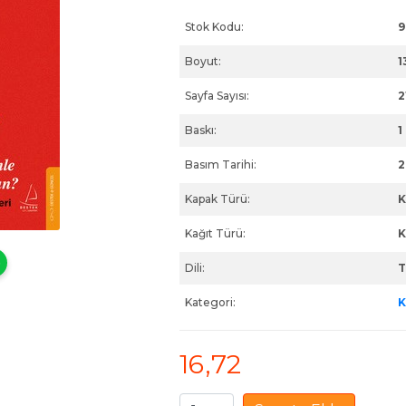
Stok Kodu:
9
Boyut:
1
Sayfa Sayısı:
2
Baskı:
1
Basım Tarihi:
2
Kapak Türü:
K
Kağıt Türü:
K
Dili:
T
Kategori:
K
16
,72