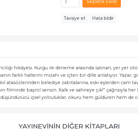
Sepete Ekle
Tavsiye et
Hata bildir
ciliği hikâyesi. Kurgu ile deneme arasında salınan, yer yer oto
ın farklı hallerini mizahi ve içten bir dille anlatıyor. Yazar, g
l atasözlerinden belediye zabıtalarına, eski eşlerden cam tav
n filminde başrol sensin. Kalk ve sahneye çık!” çağrısıyla her k
düşündürücü içsel yolculuklar, okuru hem güldüren hem de c
YAYINEVININ DIĞER KITAPLARI