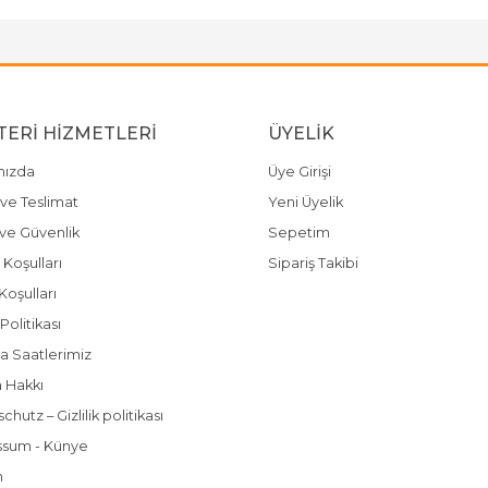
ERI HIZMETLERI
ÜYELIK
mızda
Üye Girişi
ve Teslimat
Yeni Üyelik
k ve Güvenlik
Sepetim
 Koşulları
Sipariş Takibi
Koşulları
olitikası
a Saatlerimiz
 Hakkı
hutz – Gizlilik politikası
ssum - Künye
m