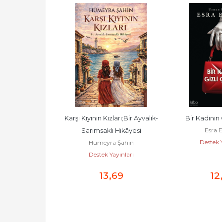
ma Cesareti
Karşı Kıyının Kızları;Bir Ayvalık-
Bir Kadının 
Kishimi
Esra 
Sarımsaklı Hikâyesi
ayınları
Destek Y
Hümeyra Şahin
Destek Yayınları
,90
13
,69
12