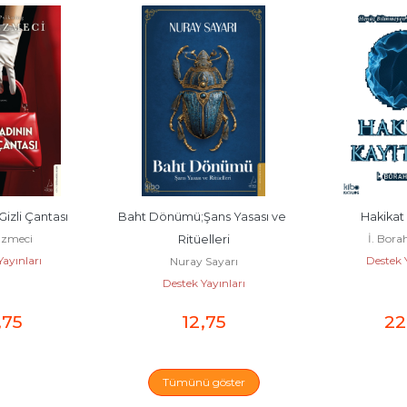
Gizli Çantası
Baht Dönümü;Şans Yasası ve 
Hakikat 
Ezmeci
İ. Bora
Ritüelleri
ayınları
Destek Y
Nuray Sayarı
Destek Yayınları
,75
12
,75
22
Tümünü göster