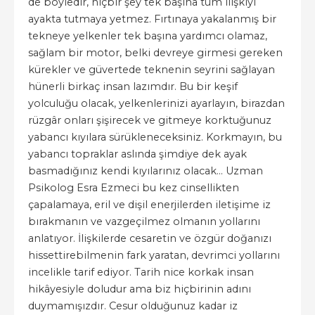
de böyledir, hiçbir şey tek başına tüm ilişkiyi
ayakta tutmaya yetmez. Fırtınaya yakalanmış bir
tekneye yelkenler tek başına yardımcı olamaz,
sağlam bir motor, belki devreye girmesi gereken
kürekler ve güvertede teknenin seyrini sağlayan
hünerli birkaç insan lazımdır. Bu bir keşif
yolculuğu olacak, yelkenlerinizi ayarlayın, birazdan
rüzgâr onları şişirecek ve gitmeye korktuğunuz
yabancı kıyılara sürükleneceksiniz. Korkmayın, bu
yabancı topraklar aslında şimdiye dek ayak
basmadığınız kendi kıyılarınız olacak... Uzman
Psikolog Esra Ezmeci bu kez cinsellikten
çapalamaya, eril ve dişil enerjilerden iletişime iz
bırakmanın ve vazgeçilmez olmanın yollarını
anlatıyor. İlişkilerde cesaretin ve özgür doğanızı
hissettirebilmenin fark yaratan, devrimci yollarını
incelikle tarif ediyor. Tarih nice korkak insan
hikâyesiyle doludur ama biz hiçbirinin adını
duymamışızdır. Cesur olduğunuz kadar iz