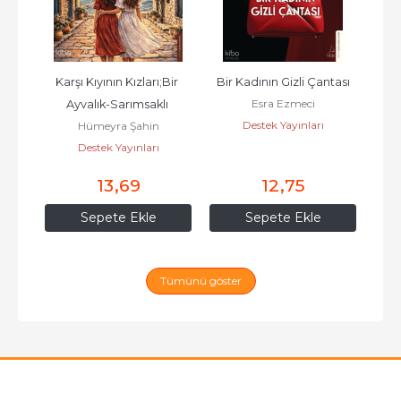
eti
Karşı Kıyının Kızları;Bir 
Bir Kadının Gizli Çantası
B
Esra Ezmeci
Ayvalık-Sarımsaklı 
Y
Destek Yayınları
Hümeyra Şahin
Hikâyesi
Destek Yayınları
13
,69
12
,75
Sepete Ekle
Sepete Ekle
Tümünü göster