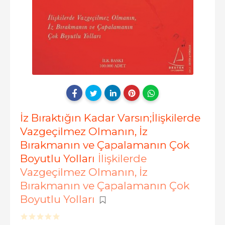
İz Bıraktığın Kadar Varsın;İlişkilerde
Vazgeçilmez Olmanın, İz
Bırakmanın ve Çapalamanın Çok
Boyutlu Yolları
İlişkilerde
Vazgeçilmez Olmanın, İz
Bırakmanın ve Çapalamanın Çok
Boyutlu Yolları