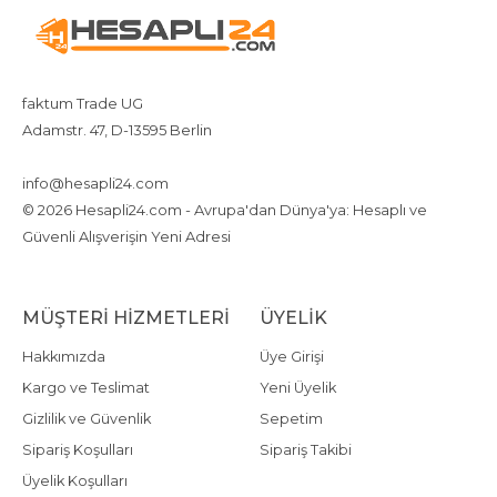
faktum Trade UG
Adamstr. 47, D-13595 Berlin
+4917642080719
4917642080719
info@hesapli24.com
© 2026 Hesapli24.com - Avrupa'dan Dünya'ya: Hesaplı ve
Güvenli Alışverişin Yeni Adresi
MÜŞTERI HIZMETLERI
ÜYELIK
Hakkımızda
Üye Girişi
Kargo ve Teslimat
Yeni Üyelik
Gizlilik ve Güvenlik
Sepetim
Sipariş Koşulları
Sipariş Takibi
Üyelik Koşulları