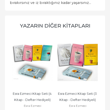
bırakırsınız ve iz bıraktığınız kadar yaşarsınız...
YAZARIN DIĞER KITAPLARI
tası
Esra Ezmeci Kitap Seti (4 
Esra Ezmeci Kitap Seti (3 
Esra 
Kitap - Defter Hediyeli)
Kitap - Defter Hediyeli)
K
Esra Ezmeci
Esra Ezmeci