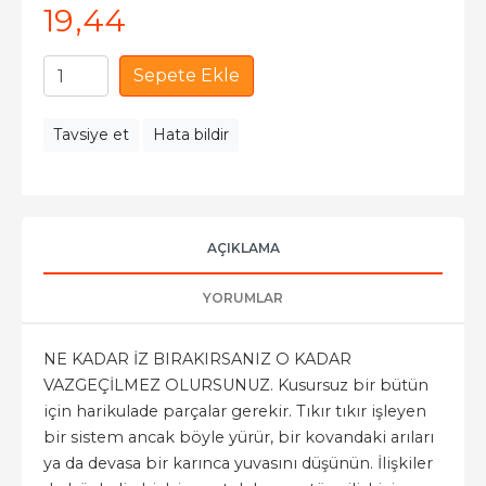
19
,44
Sepete Ekle
Tavsiye et
Hata bildir
AÇIKLAMA
YORUMLAR
NE KADAR İZ BIRAKIRSANIZ O KADAR
VAZGEÇİLMEZ OLURSUNUZ. Kusursuz bir bütün
için harikulade parçalar gerekir. Tıkır tıkır işleyen
bir sistem ancak böyle yürür, bir kovandaki arıları
ya da devasa bir karınca yuvasını düşünün. İlişkiler