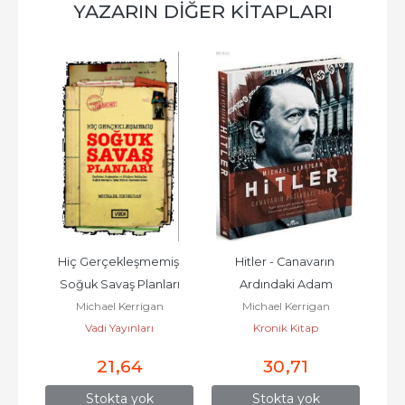
YAZARIN DIĞER KITAPLARI
hi
Hiç Gerçekleşmemiş 
Hitler - Canavarın 
Ame
Soğuk Savaş Planları
Ardındaki Adam
Ka
Michael Kerrigan
Michael Kerrigan
Vadi Yayınları
Kronik Kitap
21
,64
30
,71
Stokta yok
Stokta yok