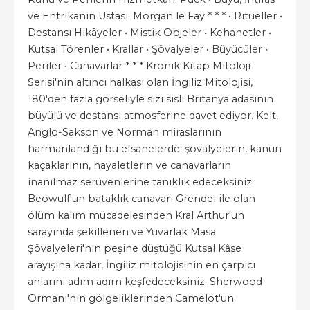
ve Entrikanın Ustası; Morgan le Fay * * * • Ritüeller •
Destansı Hikâyeler • Mistik Objeler • Kehanetler •
Kutsal Törenler • Krallar • Şövalyeler • Büyücüler •
Periler • Canavarlar * * * Kronik Kitap Mitoloji
Serisi'nin altıncı halkası olan İngiliz Mitolojisi,
180'den fazla görseliyle sizi sisli Britanya adasının
büyülü ve destansı atmosferine davet ediyor. Kelt,
Anglo-Sakson ve Norman miraslarının
harmanlandığı bu efsanelerde; şövalyelerin, kanun
kaçaklarının, hayaletlerin ve canavarların
inanılmaz serüvenlerine tanıklık edeceksiniz.
Beowulf'un bataklık canavarı Grendel ile olan
ölüm kalım mücadelesinden Kral Arthur'un
sarayında şekillenen ve Yuvarlak Masa
Şövalyeleri'nin peşine düştüğü Kutsal Kâse
arayışına kadar, İngiliz mitolojisinin en çarpıcı
anlarını adım adım keşfedeceksiniz. Sherwood
Ormanı'nın gölgeliklerinden Camelot'un