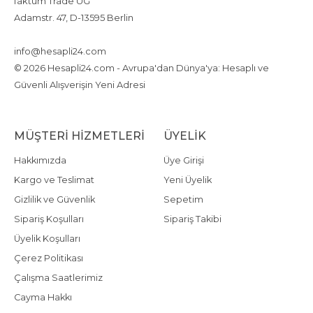
faktum Trade UG
Adamstr. 47, D-13595 Berlin
+4917642080719
4917642080719
info@hesapli24.com
© 2026 Hesapli24.com - Avrupa'dan Dünya'ya: Hesaplı ve
Güvenli Alışverişin Yeni Adresi
MÜŞTERI HIZMETLERI
ÜYELIK
Hakkımızda
Üye Girişi
Kargo ve Teslimat
Yeni Üyelik
Gizlilik ve Güvenlik
Sepetim
Sipariş Koşulları
Sipariş Takibi
Üyelik Koşulları
Çerez Politikası
Çalışma Saatlerimiz
Cayma Hakkı