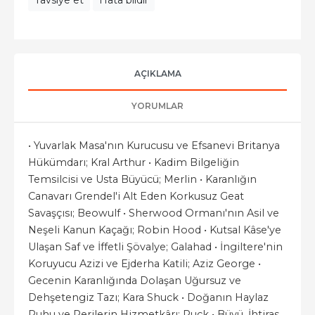
Tavsiye et
Hata bildir
AÇIKLAMA
YORUMLAR
• Yuvarlak Masa'nın Kurucusu ve Efsanevi Britanya
Hükümdarı; Kral Arthur • Kadim Bilgeliğin
Temsilcisi ve Usta Büyücü; Merlin • Karanlığın
Canavarı Grendel'i Alt Eden Korkusuz Geat
Savaşçısı; Beowulf • Sherwood Ormanı'nın Asil ve
Neşeli Kanun Kaçağı; Robin Hood • Kutsal Kâse'ye
Ulaşan Saf ve İffetli Şövalye; Galahad • İngiltere'nin
Koruyucu Azizi ve Ejderha Katili; Aziz George •
Gecenin Karanlığında Dolaşan Uğursuz ve
Dehşetengiz Tazı; Kara Shuck • Doğanın Haylaz
Ruhu ve Perilerin Hizmetkârı; Puck • Büyü, İhtiras