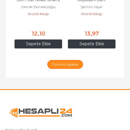
Demet Ekmekçioğlu
Şermin Yaşar
Kronik Kitap
Kronik Kitap
Öz
U
12
,10
13
,97
Sepete Ekle
Sepete Ekle
Tümünü göster