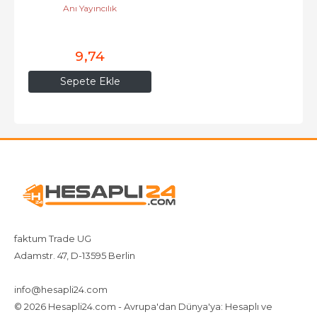
Anı Yayıncılık
9
,74
Sepete Ekle
faktum Trade UG
Adamstr. 47, D-13595 Berlin
+4917642080719
4917642080719
info@hesapli24.com
© 2026 Hesapli24.com - Avrupa'dan Dünya'ya: Hesaplı ve