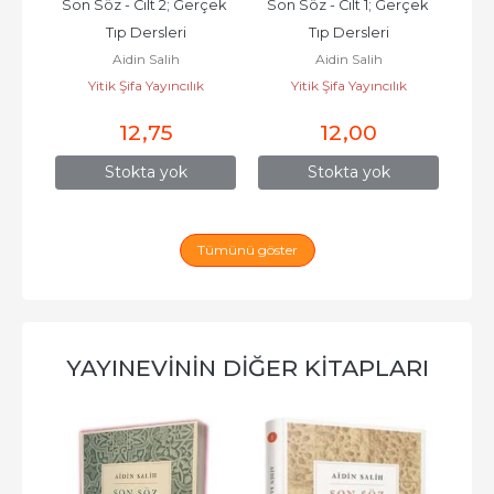
Son Söz - Cilt 2; Gerçek 
Son Söz - Cilt 1; Gerçek 
Tıp Dersleri
Tıp Dersleri
Aidin Salih
Aidin Salih
Yitik Şifa Yayıncılık
Yitik Şifa Yayıncılık
12
,75
12
,00
Stokta yok
Stokta yok
Tümünü göster
YAYINEVININ DIĞER KITAPLARI