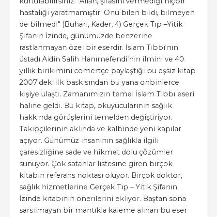
kurtulabilirsiniz. "Allah, şifasını vermediği hiçbir
hastalığı yaratmamıştır. Onu bilen bildi, bilmeyen
de bilmedi" (Buhari, Kader, 4) Gerçek Tıp –Yitik
Şifanın İzinde, günümüzde benzerine
rastlanmayan özel bir eserdir. İslam Tıbbı'nın
üstadı Aidin Salih Hanımefendi'nin ilmini ve 40
yıllık birikimini cömertçe paylaştığı bu eşsiz kitap
2007'deki ilk baskısından bu yana onbinlerce
kişiye ulaştı. Zamanımızın temel İslam Tıbbı eseri
haline geldi. Bu kitap, okuyucularının sağlık
hakkında görüşlerini temelden değiştiriyor.
Takipçilerinin aklında ve kalbinde yeni kapılar
açıyor. Günümüz insanının sağlıkla ilgili
çaresizliğine sade ve hikmet dolu çözümler
sunuyor. Çok satanlar listesine giren birçok
kitabın referans noktası oluyor. Birçok doktor,
sağlık hizmetlerine Gerçek Tıp – Yitik Şifanın
İzinde kitabının önerilerini ekliyor. Baştan sona
sarsılmayan bir mantıkla kaleme alınan bu eser