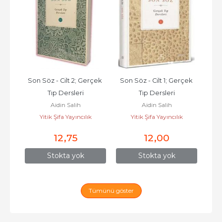
Son Söz - Cilt 2; Gerçek 
Son Söz - Cilt 1; Gerçek 
Tıp Dersleri
Tıp Dersleri
k
Aidin Salih
Aidin Salih
Yitik Şifa Yayıncılık
Yitik Şifa Yayıncılık
12
,75
12
,00
Stokta yok
Stokta yok
Tümünü göster