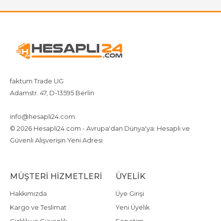
faktum Trade UG
Adamstr. 47, D-13595 Berlin
+4917642080719
4917642080719
info@hesapli24.com
© 2026 Hesapli24.com - Avrupa'dan Dünya'ya: Hesaplı ve
Güvenli Alışverişin Yeni Adresi
MÜŞTERI HIZMETLERI
ÜYELIK
Hakkımızda
Üye Girişi
Kargo ve Teslimat
Yeni Üyelik