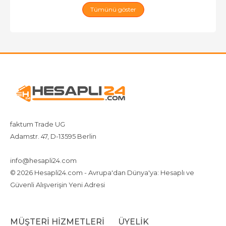
Tümünü göster
faktum Trade UG
Adamstr. 47, D-13595 Berlin
+4917642080719
4917642080719
info@hesapli24.com
© 2026 Hesapli24.com - Avrupa'dan Dünya'ya: Hesaplı ve
Güvenli Alışverişin Yeni Adresi
MÜŞTERI HIZMETLERI
ÜYELIK