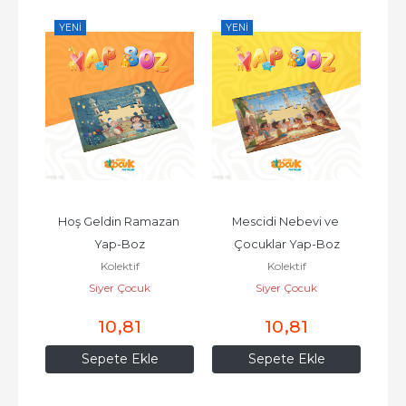
YENI
YENI
ap-
Hoş Geldin Ramazan 
Mescidi Nebevi ve 
Ram
Yap-Boz
Çocuklar Yap-Boz
Kolektif
Kolektif
Siyer Çocuk
Siyer Çocuk
10
,81
10
,81
Sepete Ekle
Sepete Ekle