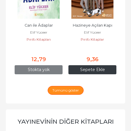
Can ile Âdaplar
Hazineye Açılan Kapı
Yü
Elif Yüceer
Elif Yüceer
Pırıltı Kitapları
Pırıltı Kitaplar
T
12
,79
9
,36
Stokta yok
Sepete Ekle
Tümünü göster
YAYINEVININ DIĞER KITAPLARI