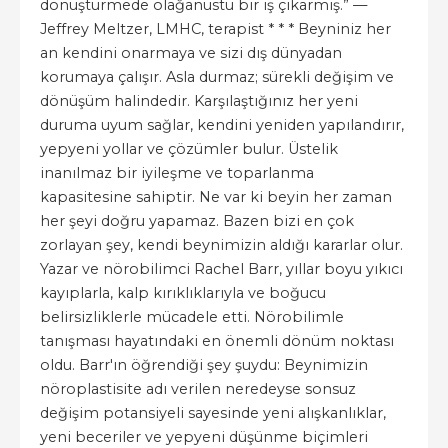
dönüştürmede olağanüstü bir iş çıkarmış.” —
Jeffrey Meltzer, LMHC, terapist * * * Beyniniz her
an kendini onarmaya ve sizi dış dünyadan
korumaya çalışır. Asla durmaz; sürekli değişim ve
dönüşüm halindedir. Karşılaştığınız her yeni
duruma uyum sağlar, kendini yeniden yapılandırır,
yepyeni yollar ve çözümler bulur. Üstelik
inanılmaz bir iyileşme ve toparlanma
kapasitesine sahiptir. Ne var ki beyin her zaman
her şeyi doğru yapamaz. Bazen bizi en çok
zorlayan şey, kendi beynimizin aldığı kararlar olur.
Yazar ve nörobilimci Rachel Barr, yıllar boyu yıkıcı
kayıplarla, kalp kırıklıklarıyla ve boğucu
belirsizliklerle mücadele etti. Nörobilimle
tanışması hayatındaki en önemli dönüm noktası
oldu. Barr'ın öğrendiği şey şuydu: Beynimizin
nöroplastisite adı verilen neredeyse sonsuz
değişim potansiyeli sayesinde yeni alışkanlıklar,
yeni beceriler ve yepyeni düşünme biçimleri