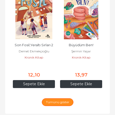
tına
Son Fosil;Yeraltı Sırları 2
Büyüdüm Ben!
Endi
Demet Ekmekçioğlu
Şermin Yaşar
Kronik Kitap
Kronik Kitap
Öz
U
12
,10
13
,97
Sepete Ekle
Sepete Ekle
Tümünü göster