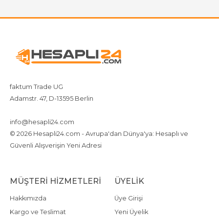
faktum Trade UG
Adamstr. 47, D-13595 Berlin
+4917642080719
4917642080719
info@hesapli24.com
© 2026 Hesapli24.com - Avrupa'dan Dünya'ya: Hesaplı ve
Güvenli Alışverişin Yeni Adresi
MÜŞTERI HIZMETLERI
ÜYELIK
Hakkımızda
Üye Girişi
Kargo ve Teslimat
Yeni Üyelik